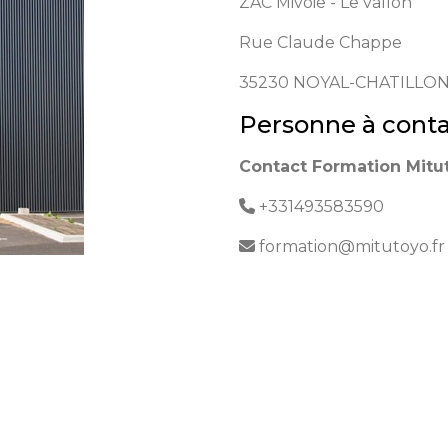
ZAC Mivoie - Le vallon
Rue Claude Chappe
35230
NOYAL-CHATILLON
Personne à conta
Contact Formation Mitu
+331493583590
formation@mitutoyo.fr